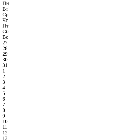
Пн
Вт
Ср
Чт
Пт
Сб
Вс
27
28
29
30
31
1
2
3
4
5
6
7
8
9
10
11
12
13