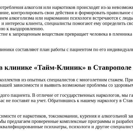
требления алкоголя или наркотиков происходят из-за невозможн
ание, контролировать свои действия и формировать правильное 
ием алкоголизма или наркомании психологи встречаются с людьм
и интересы клиента, специалисты помогают ему определить сво
цию к выздоровлению.
тие к запрещенным веществам превращает человека в пленника
клиники составляют план работы с пациентом по его индивидуа
в клинике «Тайм-Клиник» в Ставрополе
коллектив из опытных специалистов с многолетним стажем. При
ь вашей зависимости и выявить возможные проблемы со здоровье
дого пациента. В отличие от государственных наркологов, мы
ас не поставят на учет. Обратившись к нашему наркологу в Ста
имости от наркотиков, токсикомании, курения и алкогольной з
 Мы предлагаем проверенные комплексные программы и разрабо
коквалифицированные психиатры, психологи и другие специалист