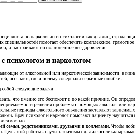
ециалиста по наркологии и психологии как для лиц, страдающих
тих специальностей помогает обеспечить комплексное, грамотно
ию, и настраивают на полноценное выздоровление.
 с психологом и наркологом
традающие от алкогольной или наркотической зависимости, начин
ей, осознают, где и почему совершали серьезные ошибки.
 собой следующие задачи:
вать, что именно его беспокоит и по какой причине. Он определ
неприемлемости решения проблемы с помощью алкоголя или нар
льные периоды алкогольного опьянения заставляют зависимых 
юдьми. Врач-психолог и нарколог помогают пациенту научиться 
ависимостью.
ей семьи, родственниками, друзьями и коллегами.
Чтобы доби
. Цель этой работы - научить значимых для алкоголика/наркома