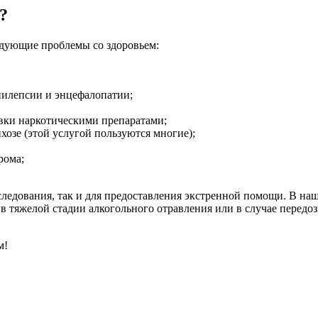
?
едующие проблемы со здоровьем:
пилепсии и энцефалопатии;
вки наркотическими препаратами;
хозе (этой услугой пользуются многие);
рома;
следования, так и для предоставления экстренной помощи. В наш
 тяжелой стадии алкогольного отравления или в случае передо
м!