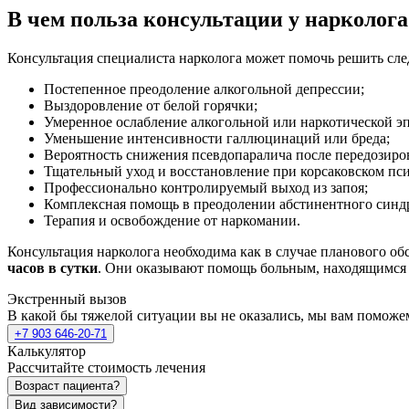
В чем польза консультации у нарколога
Консультация специалиста нарколога может помочь решить сл
Постепенное преодоление алкогольной депрессии;
Выздоровление от белой горячки;
Умеренное ослабление алкогольной или наркотической э
Уменьшение интенсивности галлюцинаций или бреда;
Вероятность снижения псевдопаралича после передозиро
Тщательный уход и восстановление при корсаковском пси
Профессионально контролируемый выход из запоя;
Комплексная помощь в преодолении абстинентного синд
Терапия и освобождение от наркомании.
Консультация нарколога необходима как в случае планового об
часов в сутки
. Они оказывают помощь больным, находящимся в
Экстренный вызов
В какой бы тяжелой ситуации вы не оказались, мы вам поможе
+7 903 646-20-71
Калькулятор
Рассчитайте стоимость лечения
Возраст пациента?
Вид зависимости?