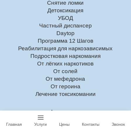
Снятие ломки
Детоксикация
УБОД
Частный диспансер
Daytop
Программа 12 Шагов
Реабилитация для наркозависимых
Подростковая наркомания
От лёгких наркотиков
От солей
От мефедрона
От героина
Лечение токсикомании
Алкоголизм
Лечение Алкоголизма
Главная
Услуги
Цены
Контакты
Звонок
На дому