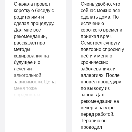
Записаться
лист
Сначала провел
Очень удобно, что
короткую беседу с
сейчас можно все
родителями и
сделать дома. По
сделал процедуру.
истечению
Записаться
Дал мне все
короткого времени
9
рекомендации,
приехал врач.
VIP
990
рассказал про
Осмотрел супругу,
методы
повторно спросил у
руб
кодирования на
неё и у меня о
1-я
будущее и о
хронических
14
местная
лечении
заболеваниях и
Комфорт
990
комната
алкогольной
аллергиях. После
руб
зависимости. Цена
провёл процедуру
Все
меня тоже
по выводу из
1-я местная
порадовала –
запоя. Дал
палата
опции
рассчитывала, что
рекомендации на
Все
«По-
отдам больше.
вечер и на утро
Очень довольна
перед работой.
опции
домашнему»
вашими услугами.
Терапию он
Огромная
проводил
«Оптимальный»
Личный