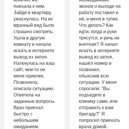
опции
поехала к ним.
звонок о выходе на
психологом
Зайдя в квартиру,
работу поставил и
«Стандарт»
ужаснулась. На их
её, и меня в тупик.
Усиленная
мрачный вид было
Что делать? Как
Индивидуальная
детоксикация
страшно смотреть.
идти, когда и руки
терапия
Ушла в другую
трясутся, и речь не
Гарантия
комнату и начала
внятная? Я начал
Усиленная
искать в интернете
искать в интернете
длительной
вывод из запоя.
вывод из запоя,
детоксикация
ремиссии
Наткнулась на ваш
нашёл номер и
Гарантия
сайт, чем-то он
позвонил,
Личный
меня привлек.
объяснив всю
длительной
Позвонила,
ситуацию. У меня
санузел
описала ситуацию.
спросили: "Вы
ремиссии
Больничный
Ответила на
подъедете в
Личный
заданные вопросы.
клинику сами, или
лист
Врач приехал
отправить к вам
санузел
быстро с
бригаду?" Я
небольшим
попросил приехать
Больничный
ожиданием.
врача домой.