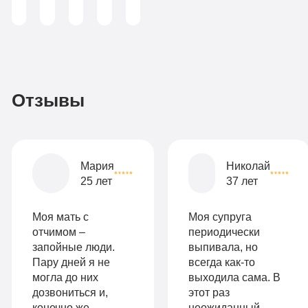
Записаться
3
По-
990
домашнему
руб
2-х
Отзывы
местная
комната
Все
Мария
Николай
опции
25 лет
37 лет
9
«Бюджетно»
Оптимальный
990
Моя мать с
Моя супруга
Индивидуальная
руб
отчимом –
периодически
запойные люди.
выпивала, но
2-х местная
терапия
Пару дней я не
всегда как-то
палата
могла до них
выходила сама. В
Работа
дозвониться и,
этот раз
Все
с
конечно же,
неожиданный