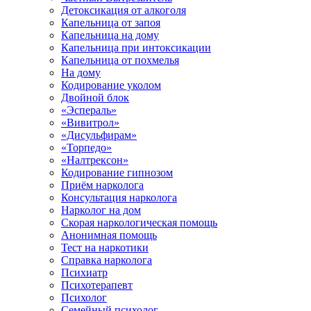
Детоксикация от алкоголя
Капельница от запоя
Капельница на дому
Капельница при интоксикации
Капельница от похмелья
На дому
Кодирование уколом
Двойной блок
«Эспераль»
«Вивитрол»
«Дисульфирам»
«Торпедо»
«Налтрексон»
Кодирование гипнозом
Приём нарколога
Консультация нарколога
Нарколог на дом
Скорая наркологическая помощь
Анонимная помощь
Тест на наркотики
Справка нарколога
Психиатр
Психотерапевт
Психолог
Семейный психолог