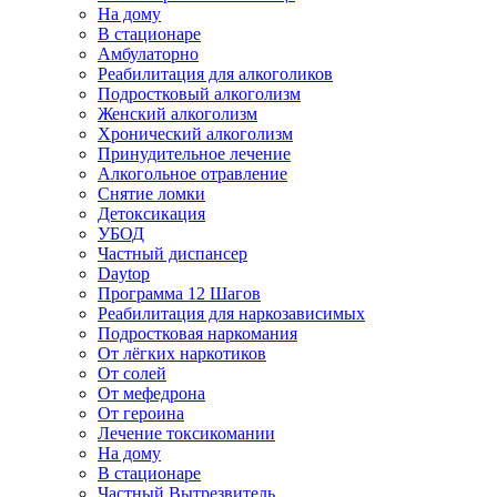
На дому
В стационаре
Амбулаторно
Реабилитация для алкоголиков
Подростковый алкоголизм
Женский алкоголизм
Хронический алкоголизм
Принудительное лечение
Алкогольное отравление
Снятие ломки
Детоксикация
УБОД
Частный диспансер
Daytop
Программа 12 Шагов
Реабилитация для наркозависимых
Подростковая наркомания
От лёгких наркотиков
От солей
От мефедрона
От героина
Лечение токсикомании
На дому
В стационаре
Частный Вытрезвитель