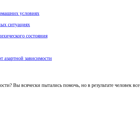
омашних условиях
ных ситуациях
сихического состояния
т азартной зависимости
мости? Вы всячески пытались помочь, но в результате человек в