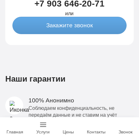
+7 903 646-20-71
или
Закажите звонок
Наши гарантии
100% Анонимно
Соблюдаем конфиденциальность, не
передаём данные и не ставим на учёт
Выдаём больничный лист
Не указываем диагноз, во избежание
Главная
Услуги
Цены
Контакты
Звонок
проблем в обществе и на работе