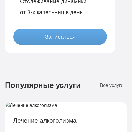
Отслеживание динамики
от 3-х капельниц в день
Записаться
Бюджетно
1 490 руб
Популярные услуги
4-х местная комната
Все услуги
Диагностика
Групповая терапия
Детоксикация
Лечение алкоголизма
Круглосуточное наблюдение