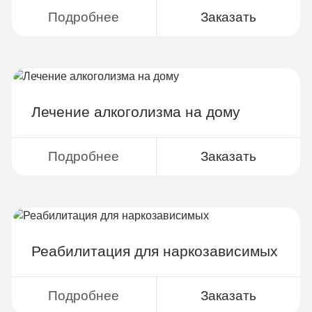
Поддержка родственников
Подробнее
Заказать
4-х разовое питание
Больничный лист
Лечение алкоголизма на дому
Записаться
Подробнее
Заказать
По-домашнему
3 990 руб
2-х местная комната
Реабилитация для наркозависимых
Все опции «Бюджетно»
Индивидуальная терапия
Подробнее
Заказать