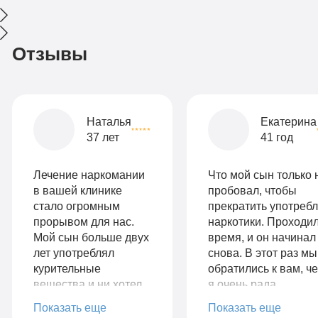
Отзывы
Наталья
Екатерина
37 лет
41 год
Лечение наркомании
Что мой сын только 
в вашей клинике
пробовал, чтобы
стало огромным
прекратить употребл
прорывом для нас.
наркотики. Проходи
Мой сын больше двух
время, и он начинал
лет употреблял
снова. В этот раз мы
курительные
обратились к вам, ч
вещества и ни хотел
я очень рада.
признавать свою
Специалисты, знаю
Показать еще
Показать еще
проблему.
своё дело!!