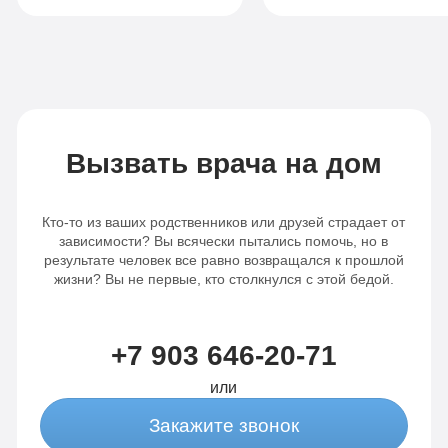
Решившись
Комплексный подход
отправить его к вам
индивидуальный, чт
на лечение, сын
очень важно в такой
получил
проблеме. Сын смог
всестороннюю
пройти полный курс
помощь и поддержку.
реабилитации, как с
Был подобран
говорит, что на стол
Вызвать врача на дом
индивидуальный
легко и понятно ему
план лечения,
было нигде. Очень
учитывая все
важно, что у вас ест
Кто-то из ваших родственников или друзей страдает от
особенности моего
пожизненная
зависимости? Вы всячески пытались помочь, но в
сына. Благодаря
поддержка! Ещё раз
результате человек все равно возвращался к прошлой
жизни? Вы не первые, кто столкнулся с этой бедой.
вашему
огромное вам спаси
профессионализму,
сын трезвый и полон
сил менять свою
+7 903 646-20-71
жизнь дальше.
или
Закажите звонок